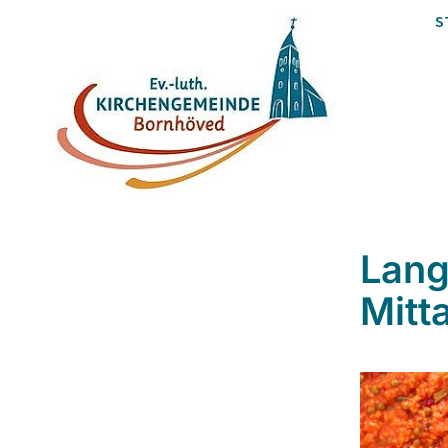
S
Lang
Mitt