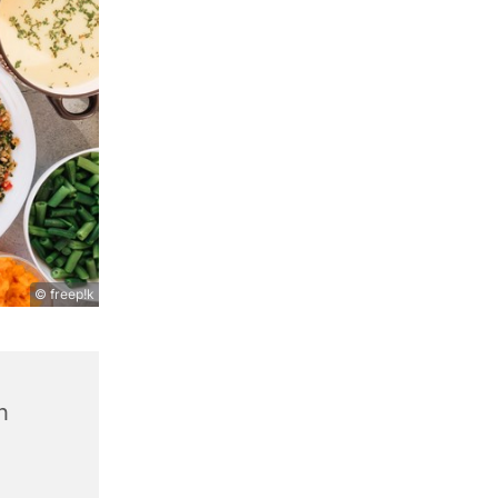
© freep!k
n