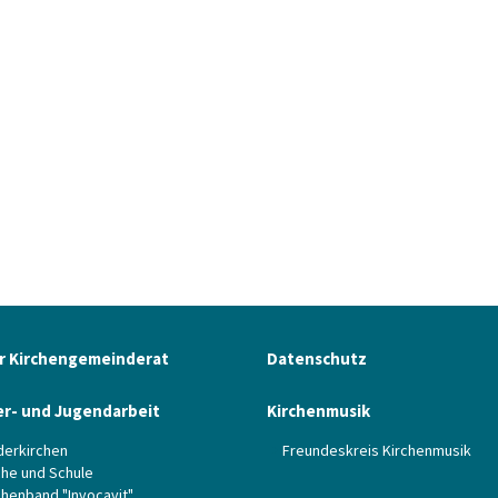
r Kirchengemeinderat
Datenschutz
er- und Jugendarbeit
Kirchenmusik
derkirchen
Freundeskreis Kirchenmusik
che und Schule
chenband "Invocavit"