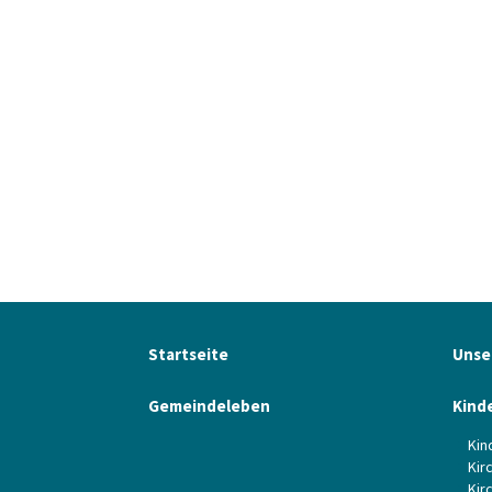
Startseite
Unse
Gemeindeleben
Kind
Kin
Kir
Kir