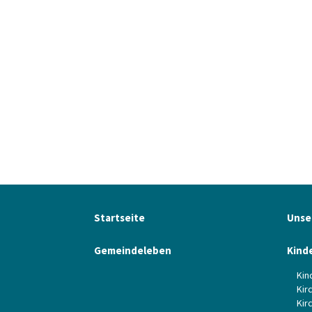
Startseite
Unse
Gemeindeleben
Kind
Kin
Kir
Kir