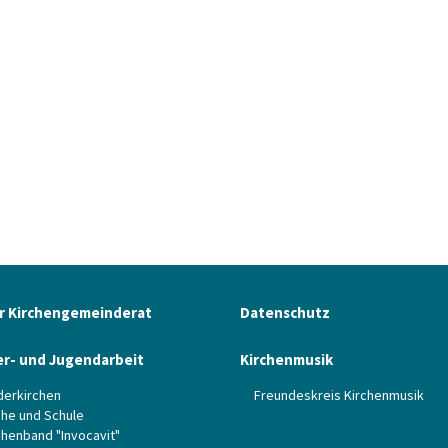
r Kirchengemeinderat
Datenschutz
er- und Jugendarbeit
Kirchenmusik
derkirchen
Freundeskreis Kirchenmusik
che und Schule
chenband "Invocavit"