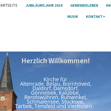
TARTSEITE
JUBILÄUMSJAHR 2024
GEMEINDELEBEN
KI
MUSIK
KONTAKT
Herzlich Willkommen!
Kirche für
Altenrade, Belau, Bornhöved,
Daldorf, Damsdorf,
Gönnebek, Kalübbe,
Rendswühren, Ruhwinkel,
Schmalensee, Stocksee,
Tarbek, Tensfeld
und Vierhusen.