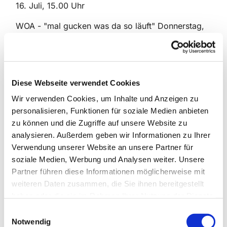
16. Juli, 15.00 Uhr
WOA - "mal gucken was da so läuft" Donnerstag,
30. Juli 14.00 Uhr Abfahrt am Martin-Luther-Haus,
Kaffee & Kuchen-Picknick unterwegs, 10€ p.P.
Hörspiel "De Frau in´n Daak", Freitag, 7. August,
17.00 Uhr im Martin-Luther-Haus mit Flammkuchen
Diese Webseite verwendet Cookies
und Getränken
Wir verwenden Cookies, um Inhalte und Anzeigen zu
personalisieren, Funktionen für soziale Medien anbieten
Cosy Cottage Garden am Sonntag, 23. August,
zu können und die Zugriffe auf unsere Website zu
14.00 Uhr Abfahrt am Martin-Luther-Haus, Eintritt &
analysieren. Außerdem geben wir Informationen zu Ihrer
Führung 10€ p.P.
Verwendung unserer Website an unsere Partner für
Wir freuen uns auf Sie und Euch!
soziale Medien, Werbung und Analysen weiter. Unsere
Partner führen diese Informationen möglicherweise mit
weiteren Daten zusammen, die Sie ihnen bereitgestellt
haben oder die sie im Rahmen Ihrer Nutzung der Dienste
gesammelt haben.
E
Notwendig
i