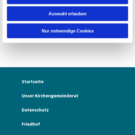
s
w
Auswahl erlauben
a
h
l
Nur notwendige Cookies
Startseite
Unser Kirchengemeinderat
Datenschutz
Friedhof