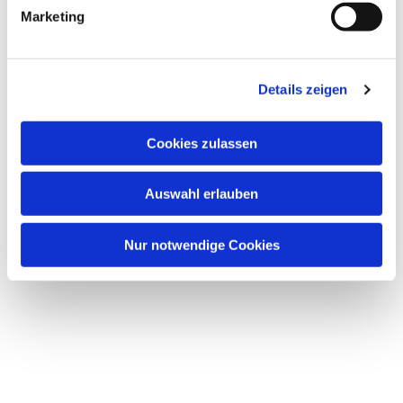
g
Marketing
Dies könnte Sie auch
u
interessieren
n
g
Details zeigen
s
a
u
Cookies zulassen
s
w
Auswahl erlauben
a
h
l
Nur notwendige Cookies