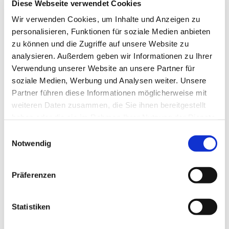
bar erhoben.
Diese Webseite verwendet Cookies
Wir verwenden Cookies, um Inhalte und Anzeigen zu
personalisieren, Funktionen für soziale Medien anbieten
zu können und die Zugriffe auf unsere Website zu
analysieren. Außerdem geben wir Informationen zu Ihrer
Verwendung unserer Website an unsere Partner für
soziale Medien, Werbung und Analysen weiter. Unsere
Partner führen diese Informationen möglicherweise mit
weiteren Daten zusammen, die Sie ihnen bereitgestellt
haben oder die sie im Rahmen Ihrer Nutzung der Dienste
gesammelt haben.
E
Notwendig
i
n
w
Präferenzen
i
l
l
Statistiken
i