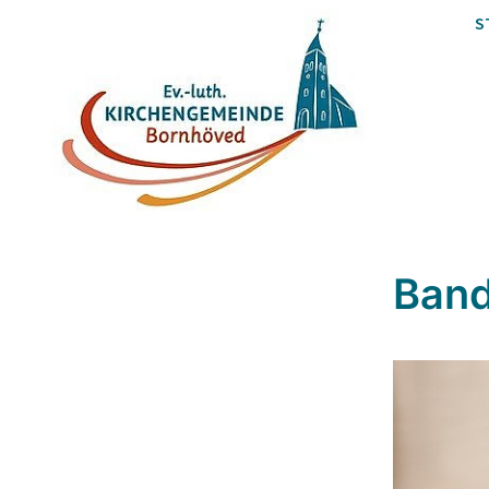
S
Band