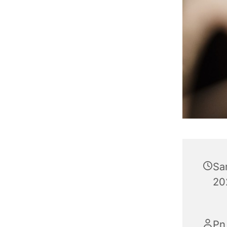
Sa
20
Pn