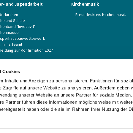
er- und Jugendarbeit
Kirchenmusik
derkirchen
Freundeskreis Kirchenmusik
che und Schule
chenband "Invocavit"
chenmäuse
sperhausbauwettbewerb
m ins Team!
eldung zur Konfirmation 2027
oren
Vicelin-Kirche St. Jakobi /
Sanierung
t Cookies
 Inhalte und Anzeigen zu personalisieren, Funktionen für sozia
e Zugriffe auf unsere Website zu analysieren. Außerdem geben w
rwendung unserer Website an unsere Partner für soziale Medien
re Partner führen diese Informationen möglicherweise mit weite
ereitgestellt haben oder die sie im Rahmen Ihrer Nutzung der D
ChurchDesk-Login