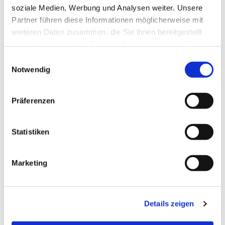
soziale Medien, Werbung und Analysen weiter. Unsere
Partner führen diese Informationen möglicherweise mit
weiteren Daten zusammen, die Sie ihnen bereitgestellt
haben oder die sie im Rahmen Ihrer Nutzung der Dienste
gesammelt haben.
E
Notwendig
i
n
w
Dies könnte Sie auch
Präferenzen
interessieren
i
l
l
Statistiken
i
g
Marketing
u
n
g
Details zeigen
s
a