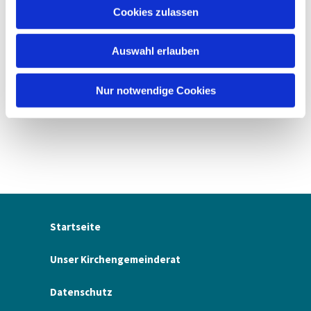
u
Cookies zulassen
s
w
Auswahl erlauben
a
h
l
Nur notwendige Cookies
Startseite
Unser Kirchengemeinderat
Datenschutz